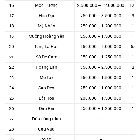
16
Mộc Hương
2.500.000 – 12.000.000
12.0
Hoa Đại
750.000 – 3.500.000
3.5
17
18
Mỹ Nhân
250.000 – 1.200.000
1.2
Muồng Hoàng Yến
250.000 – 1.500.000
1.5
19
20
Tùng La Hán
550.000 – 5.000.000
5.00
Sò Đo Cam
350.000 – 1.250.000
1.2
21
22
Hoàng Lan
350.000 – 2.500.000
2.5
Me Tây
550.000 – 1.500.000
1.5
23
24
Sao Đen
250.000 – 1.000.000
1.0
Lát Hoa
200.000 – 1.500.000
1.5
25
26
Dầu Rái
350.000 – 1.250.000
1.2
Dừa công trình
–
27
28
Cau Vua
–
Cọ Mỹ
–
29