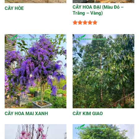
CÂY HOA ĐẠI (Màu Đỏ –
CÂY HÒE
Trắng – Vàng)
Được xếp
hạng
5
5
sao
CÂY HOA MAI XANH
CÂY KIM GIAO