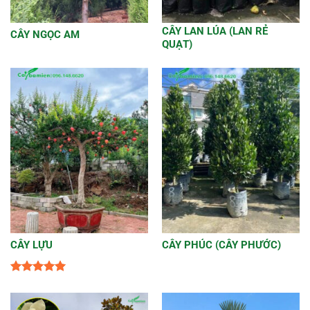
CÂY LAN LÚA (LAN RẺ
CÂY NGỌC AM
QUẠT)
CÂY LỰU
CÂY PHÚC (CÂY PHƯỚC)
Được xếp
hạng
5
5
sao