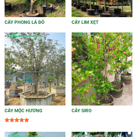
CÂY PHONG LÁ ĐỎ
CÂY LIM XẸT
CÂY MỘC HƯƠNG
CÂY SIRO
Được xếp
hạng
5
5