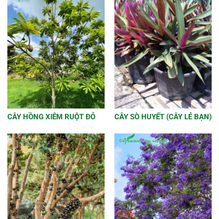
sao
CÂY HỒNG XIÊM RUỘT ĐỎ
CÂY SÒ HUYẾT (CÂY LẺ BẠN)