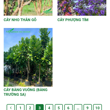
CÂY NHO THÂN GỖ
CÂY PHƯỢNG TÍM
CÂY BÀNG VUÔNG (BÀNG
TRƯỜNG SA)
1
2
3
4
5
6
…
9
10