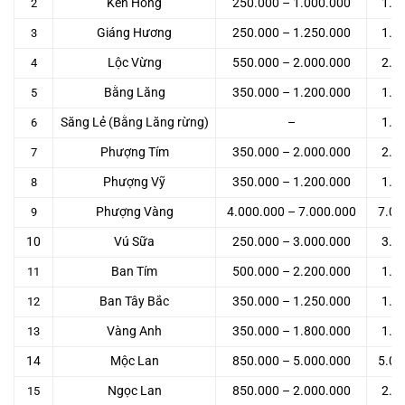
Kèn Hồng
250.000 – 1.000.000
1.0
2
Giáng Hương
250.000 – 1.250.000
1.2
3
Lộc Vừng
550.000 – 2.000.000
2.0
4
Bằng Lăng
350.000 – 1.200.000
1.2
5
Săng Lẻ (Bằng Lăng rừng)
–
1.5
6
Phượng Tím
350.000 – 2.000.000
2.0
7
Phượng Vỹ
350.000 – 1.200.000
1.2
8
Phượng Vàng
4.000.000 – 7.000.000
7.00
9
10
Vú Sữa
250.000 – 3.000.000
3.0
Ban Tím
500.000 – 2.200.000
1.8
11
Ban Tây Bắc
350.000 – 1.250.000
1.2
12
Vàng Anh
350.000 – 1.800.000
1.8
13
14
Mộc Lan
850.000 – 5.000.000
5.00
Ngọc Lan
850.000 – 2.000.000
2.0
15