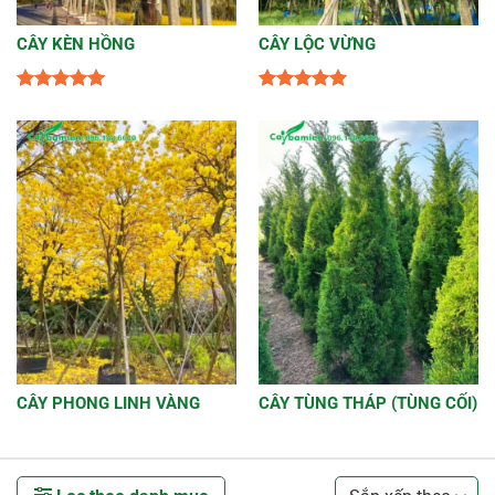
CÂY KÈN HỒNG
CÂY LỘC VỪNG
Được xếp
Được xếp
hạng
5
5
hạng
5
5
sao
sao
CÂY PHONG LINH VÀNG
CÂY TÙNG THÁP (TÙNG CỐI)