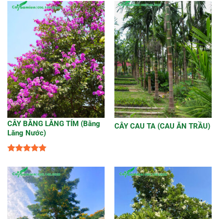
hạng
5
5
sao
sao
CÂY BẰNG LĂNG TÍM (Bằng
CÂY CAU TA (CAU ĂN TRẦU)
Lăng Nước)
Được xếp
hạng
5
5
sao