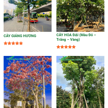
CÂY HOA ĐẠI (Màu Đỏ –
CÂY GIÁNG HƯƠNG
Trắng – Vàng)
Được xếp
Được xếp
hạng
5
5
hạng
5
5
sao
sao