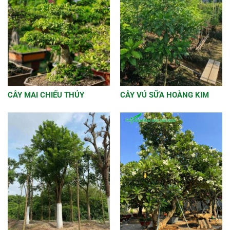
CÂY MAI CHIẾU THỦY
CÂY VÚ SỮA HOÀNG KIM