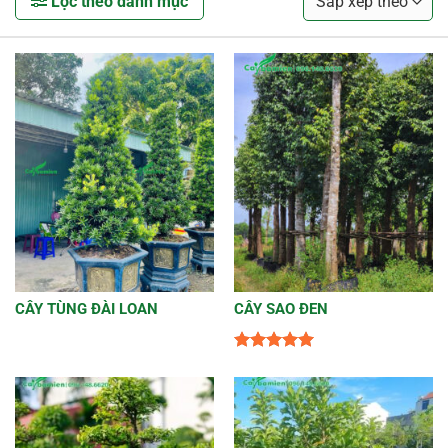
Lọc theo danh mục
CÂY TÙNG ĐÀI LOAN
CÂY SAO ĐEN
Được xếp
hạng
5
5
sao