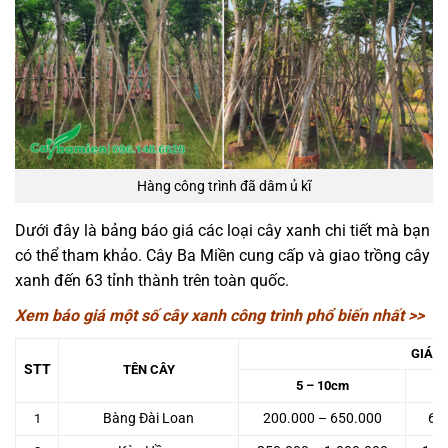
Hàng công trình đã dâm ủ kĩ
Dưới đây là bảng báo giá các loại cây xanh chi tiết mà bạn
có thể tham khảo. Cây Ba Miền cung cấp và giao trồng cây
xanh đến 63 tỉnh thành trên toàn quốc.
Xem báo giá một số cây xanh công trình phổ biến nhất >>
GIÁ C
STT
TÊN CÂY
5 – 10cm
Bàng Đài Loan
200.000 – 650.000
65
1