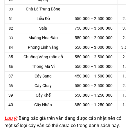
Chà Là Trung Đông
–
30
Liễu Đỏ
550.000 – 2.500.000
2.5
31
Sala
750.000 – 3.500.000
3.5
32
Muồng Hoa Đào
550.000 – 2.000.000
2.0
33
Phong Linh vàng
550.000 – 3.000.000
3.00
34
35
Chuông Vàng thân gỗ
550.000 – 2.500.000
2.5
Thông Mã Vĩ
550.000 – 1.500.000
1.5
36
37
Cây Sang
450.000 – 1.500.000
1.5
Cây Chay
550.000 – 2.500.000
2.5
38
39
Cây Khế
550.000 – 1.250.000
1.0
40
Cây Nhãn
350.000 – 1.250.000
1.2
Lưu ý:
Bảng báo giá trên vẫn đang được cập nhật nên có
một số loại cây vẫn có thể chưa có trong danh sách này.