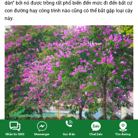
dân” bởi nó được trồng rất phổ biến đến mức đi đến bất cứ
con đường hay công trình nào cũng có thể bắt gặp loại cây
này.
Sắc hoa bằng lăng tím sinh đẹp
Nhắn tin SMS
Messenger
Gọi điện
Chat Zalo
Tìm đường