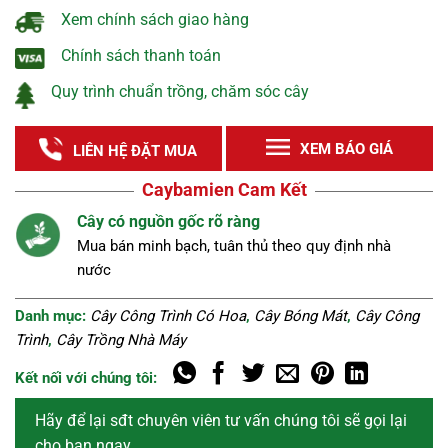
Xem chính sách giao hàng
Chính sách thanh toán
Quy trình chuẩn trồng, chăm sóc cây
XEM BÁO GIÁ
LIÊN HỆ ĐẶT MUA
Caybamien Cam Kết
Nguồn cây tuyển chọn
à
Cây khỏe, đẹp, không sâu bệnh được lựa chọn kĩ
càng.
Danh mục:
Cây Công Trình Có Hoa
,
Cây Bóng Mát
,
Cây Công
Trình
,
Cây Trồng Nhà Máy
Kết nối với chúng tôi:
Hãy để lại sđt chuyên viên tư vấn chúng tôi sẽ gọi lại
cho bạn ngay