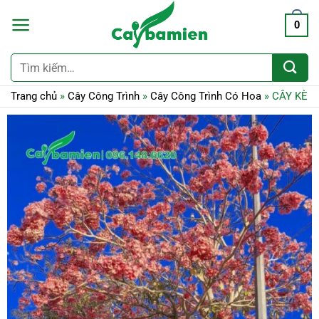
0
Tìm
kiếm:
Trang chủ
»
Cây Công Trình
»
Cây Công Trình Có Hoa
»
CÂY KÈN