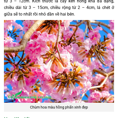
từ 3 – 12cm. Kích thước lá cây kèn hồng khá đa dạng,
chiều dài từ 3 – 15cm, chiều rộng từ 2 – 4cm, lá chét ở
giữa sẽ to nhất rồi nhỏ dần về hai bên.
Chùm hoa màu hồng phấn xinh đẹp