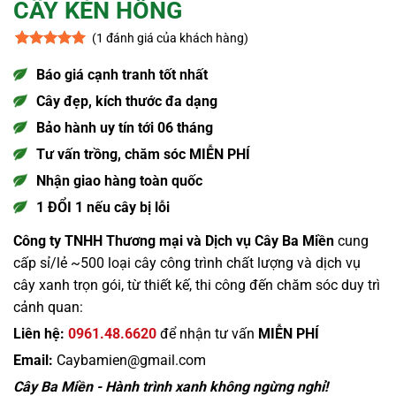
CÂY KÈN HỒNG
(
1
đánh giá của khách hàng)
5
1
trên 5
dựa trên
Báo giá cạnh tranh tốt nhất
đánh giá
Cây đẹp, kích thước đa dạng
Bảo hành uy tín tới 06 tháng
Tư vấn trồng, chăm sóc MIỄN PHÍ
Nhận giao hàng toàn quốc
1 ĐỔI 1 nếu cây bị lỗi
Công ty TNHH Thương mại và Dịch vụ Cây Ba Miền
cung
cấp sỉ/lẻ ~500 loại cây công trình chất lượng và dịch vụ
cây xanh trọn gói, từ thiết kế, thi công đến chăm sóc duy trì
cảnh quan:
Liên hệ:
0961.48.6620
để nhận tư vấn
MIỄN PHÍ
Email:
Caybamien@gmail.com
Cây Ba Miền - Hành trình xanh không ngừng nghỉ!