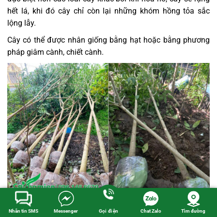
hết lá, khi đó cây chỉ còn lại những khóm hồng tỏa sắc
lộng lẫy.
Cây có thể được nhân giống bằng hạt hoặc bằng phương
pháp giâm cành, chiết cành.
Mua cây từ các nhà vườn là phương án được hầu hết mọi người
Nhắn tin SMS
Messenger
Gọi điện
Chat Zalo
Tìm đường