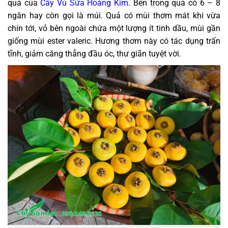
quả của
Cây Vú Sữa Hoàng Kim
. Bên trong quả có 6 – 8
ngăn hay còn gọi là múi. Quả có mùi thơm mát khi vừa
chín tới, vỏ bên ngoài chứa một lượng ít tinh dầu, mùi gần
giống mùi ester valeric. Hương thơm này có tác dụng trấn
tĩnh, giảm căng thẳng đầu óc, thư giãn tuyệt vời.