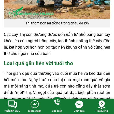
Thị thơm bonsai trồng trong chậu đá lớn
Các cây Thị con thường được uốn nắn từ nhỏ bằng bàn tay
khéo léo của người trồng cây, tạo thành những thế cây độc
lạ, kết hợp với hòn non bộ tạo nên khung cảnh vô cùng nên
thơ cho ngôi nhà của bạn.
Loại quả gắn liền vời tuổi thơ
Thời gian đậu quả thường vào cuối mùa hè và kéo dài đến
hết mùa thu. Ngày trước quả thị như một món quà vô giá
mà mỗi sáng tinh mơ, đứa trẻ con nào cũng dậy thật sớm
để đi “mót” thị. Vị ngọt của quả rất đặc biệt, phần ruột ăn
bùi, ngon mát, là món ăn vặt yêu thích của nhiều người
ngày xưa.
Nhắn tin SMS
Messenger
Gọi điện
Chat Zalo
Tìm đường