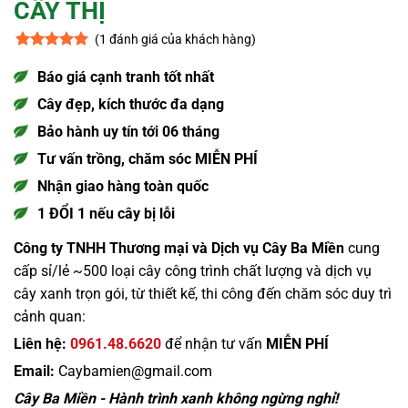
CÂY THỊ
(
1
đánh giá của khách hàng)
5
1
trên 5
dựa trên
Báo giá cạnh tranh tốt nhất
đánh giá
Cây đẹp, kích thước đa dạng
Bảo hành uy tín tới 06 tháng
Tư vấn trồng, chăm sóc MIỄN PHÍ
Nhận giao hàng toàn quốc
1 ĐỔI 1 nếu cây bị lỗi
Công ty TNHH Thương mại và Dịch vụ Cây Ba Miền
cung
cấp sỉ/lẻ ~500 loại cây công trình chất lượng và dịch vụ
cây xanh trọn gói, từ thiết kế, thi công đến chăm sóc duy trì
cảnh quan:
Liên hệ:
0961.48.6620
để nhận tư vấn
MIỄN PHÍ
Email:
Caybamien@gmail.com
Cây Ba Miền - Hành trình xanh không ngừng nghỉ!