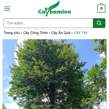
0
Tìm
kiếm:
Trang chủ
»
Cây Công Trình
»
Cây Ăn Quả
»
CÂY THỊ