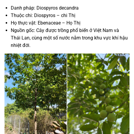
Danh pháp: Diospyros decandra
Thuộc chi: Diospyros – chi Thị
Họ thực vật: Ebenaceae – Họ Thị
Nguồn gốc: Cây được trồng phổ biến ở Việt Nam và
Thái Lan, cùng một số nước nằm trong khu vực khí hậu
nhiệt đới.