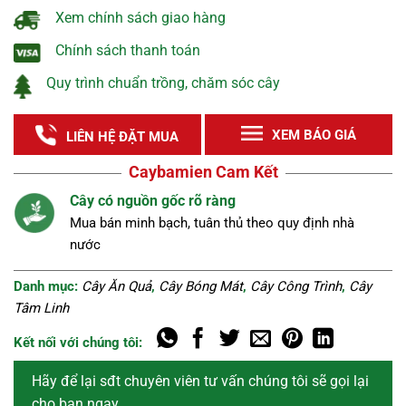
Xem chính sách giao hàng
Chính sách thanh toán
Quy trình chuẩn trồng, chăm sóc cây
XEM BÁO GIÁ
LIÊN HỆ ĐẶT MUA
Caybamien Cam Kết
Nguồn cây tuyển chọn
Cây khỏe, đẹp, không sâu bệnh được lựa chọn kĩ
càng.
Danh mục:
Cây Ăn Quả
,
Cây Bóng Mát
,
Cây Công Trình
,
Cây
Tâm Linh
Kết nối với chúng tôi:
Hãy để lại sđt chuyên viên tư vấn chúng tôi sẽ gọi lại
cho bạn ngay