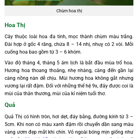
Chùm hoa thị
Hoa Thị
Cây thuộc loài hoa đa tính, mọc thành chùm màu trắng.
Đài hợp ở gốc 4 răng, chứa 8 – 14 nhị, nhuỵ có 2 vòi. Mỗi
cuống hoa bao gồm từ 3 – 6 khóm.
Vào độ tháng 4, tháng 5 âm lịch là bắt đầu mùa trổ hoa.
Hương hoa thoang thoảng, nhẹ nhàng, càng đến gần lại
càng nồng nàn dễ chịu. Mùi hương hoa không gắt nhưng
vương lại rất đậm. Đối với những thế hệ 9x, đây được coi là
mùi của thân thương, mùi của kỉ niệm tuổi thơ.
Quả
Quả Thị có hình tròn, hơi dẹt, đáy bằng, đường kính từ 3 –
5cm. Khi non có màu xanh đậm rồi chuyển dần sang màu
vàng ươm đẹp mắt khi chín. Vỏ ngoài bóng mịn giống như