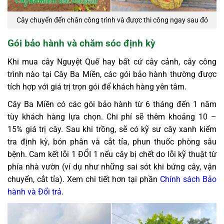
Cây chuyển đến chân công trình và được thi công ngay sau đó
Gói bảo hành và chăm sóc định kỳ
Khi mua cây Nguyệt Quế hay bất cứ cây cảnh, cây công
trình nào tại Cây Ba Miền, các gói bảo hành thường được
tích hợp với giá trị trọn gói để khách hàng yên tâm.
Cây Ba Miền có các gói bảo hành từ 6 tháng đến 1 năm
tùy khách hàng lựa chọn. Chi phí sẽ thêm khoảng 10 –
15% giá trị cây. Sau khi trồng, sẽ có kỹ sư cây xanh kiểm
tra định kỳ, bón phân và cắt tỉa, phun thuốc phòng sâu
bệnh. Cam kết lỗi 1 ĐỔI 1 nếu cây bị chết do lỗi kỹ thuật từ
phía nhà vườn (ví dụ như những sai sót khi bứng cây, vận
chuyển, cắt tỉa). Xem chi tiết hơn tại phần
Chính sách Bảo
hành và Đổi trả
.