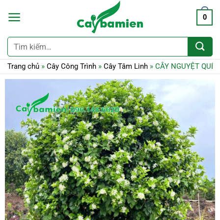
0
Tìm
kiếm:
Trang chủ
»
Cây Công Trình
»
Cây Tâm Linh
»
CÂY NGUYỆT QUẾ