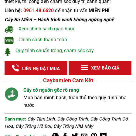
thiết kế, thi công đến chăm sóc duy trì cảnh quan:
Liên hệ:
0961.48.6620
để nhận tư vấn
MIỄN PHÍ
Cây Ba Miền – Hành trình xanh không ngừng nghỉ!
Xem chính sách giao hàng
Chính sách thanh toán
Quy trình chuẩn trồng, chăm sóc cây
XEM BÁO GIÁ
LIÊN HỆ ĐẶT MUA
Caybamien Cam Kết
Nguồn cây tuyển chọn
nhà
Cây khỏe, đẹp, không sâu bệnh được lựa chọn kĩ
càng.
Danh mục:
Cây Tâm Linh
,
Cây Công Trình
,
Cây Công Trình Có
Hoa
,
Cây Trồng Hồ Bơi
,
Cây Trồng Nhà Máy