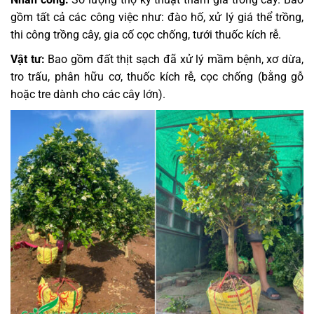
gồm tất cả các công việc như: đào hố, xử lý giá thể trồng,
thi công trồng cây, gia cố cọc chống, tưới thuốc kích rễ.
Vật tư:
Bao gồm đất thịt sạch đã xử lý mầm bệnh, xơ dừa,
tro trấu, phân hữu cơ, thuốc kích rễ, cọc chống (bằng gỗ
hoặc tre dành cho các cây lớn).