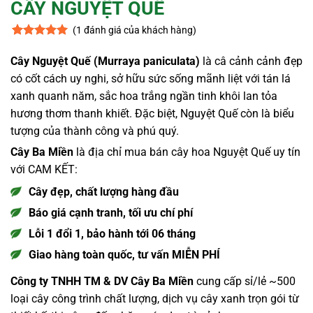
CÂY NGUYỆT QUẾ
(
1
đánh giá của khách hàng)
5
1
trên 5
dựa trên
Cây Nguyệt Quế (Murraya paniculata)
là câ cảnh cảnh đẹp
đánh giá
có cốt cách uy nghi, sở hữu sức sống mãnh liệt với tán lá
xanh quanh năm, sắc hoa trắng ngần tinh khôi lan tỏa
hương thơm thanh khiết. Đặc biệt, Nguyệt Quế còn là biểu
tượng của thành công và phú quý.
Cây Ba Miền
là địa chỉ mua bán cây hoa Nguyệt Quế uy tín
với CAM KẾT:
Cây đẹp, chất lượng hàng đầu
Báo giá cạnh tranh, tối ưu chí phí
Lỗi 1 đổi 1, bảo hành tới 06 tháng
Giao hàng toàn quốc, tư vấn MIỄN PHÍ
Công ty TNHH TM & DV Cây Ba Miền
cung cấp sỉ/lẻ ~500
loại cây công trình chất lượng, dịch vụ cây xanh trọn gói từ