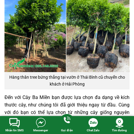
Hàng thân tree bứng thẳng tại vườn ở Thái Bình cũ chuyển cho
khách ở Hải Phòng
Đến với Cây Ba Miền bạn được lựa chọn đa dạng về kích
thước cây, như chúng tôi đã giới thiệu ngay từ đầu. Cùng
với đó bạn có thể lựa chọn từ những cây giống nguyên
bầu, cây trồng từ bé tại vườn, cây đánh thẳng (bứng nóng)
cho đến những cây đã dâm ủ kỹ, dưỡng trong bầu hoặc lên
Nhắn tin SMS
Messenger
Gọi điện
Chat Zalo
Tìm đường