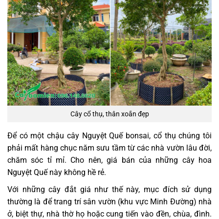
Cây cổ thụ, thân xoắn đẹp
Để có một chậu cây Nguyệt Quế bonsai, cổ thụ chúng tôi
phải mất hàng chục năm sưu tầm từ các nhà vườn lâu đời,
chăm sóc tỉ mỉ. Cho nên, giá bán của những cây hoa
Nguyệt Quế này không hề rẻ.
Với những cây đắt giá như thế này, mục đích sử dụng
thường là để trang trí sân vườn (khu vực Minh Đường) nhà
ở, biệt thự, nhà thờ họ hoặc cung tiến vào đền, chùa, đình.