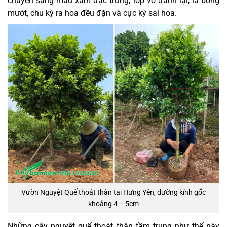
chuyển sang màu xám đặc trưng, lớp vỏ đanh lại, lá bóng
mướt, chu kỳ ra hoa đều đặn và cực kỳ sai hoa.
Vườn Nguyệt Quế thoát thân tại Hưng Yên, đường kính gốc
khoảng 4 – 5cm
Những cây nguyệt quế thoát thân tầm trung như thế này