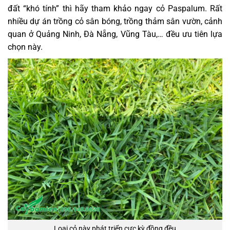
đất “khó tính” thì hãy tham khảo ngay cỏ Paspalum. Rất
nhiều dự án trồng cỏ sân bóng, trồng thảm sân vườn, cảnh
quan ở Quảng Ninh, Đà Nẵng, Vũng Tàu,… đều ưu tiên lựa
chọn này.
Loại cỏ này phát triển cực kỳ đồng đều