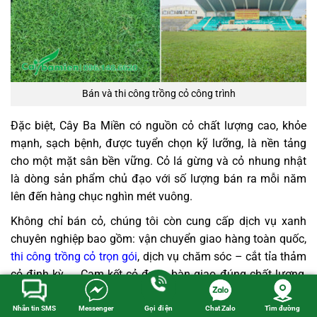
Bán và thi công trồng cỏ công trình
Đặc biệt, Cây Ba Miền có nguồn cỏ chất lượng cao, khỏe
mạnh, sạch bệnh, được tuyển chọn kỹ lưỡng, là nền tảng
cho một mặt sân bền vững. Cỏ lá gừng và cỏ nhung nhật
là dòng sản phẩm chủ đạo với số lượng bán ra mỗi năm
lên đến hàng chục nghìn mét vuông.
Không chỉ bán cỏ, chúng tôi còn cung cấp dịch vụ xanh
chuyên nghiệp bao gồm: vận chuyển giao hàng toàn quốc,
thi công trồng cỏ trọn gói
, dịch vụ chăm sóc – cắt tỉa thảm
cỏ định kỳ,…. Cam kết cỏ được bàn giao đúng chất lượng,
đúng thời hạn, thi công theo một quy trình chuẩn mực từ
xử lý nền hạ, hệ thống tưới tiêu đến kỹ thuật trải thảm, mọi
Nhắn tin SMS
Messenger
Gọi điện
Chat Zalo
Tìm đường