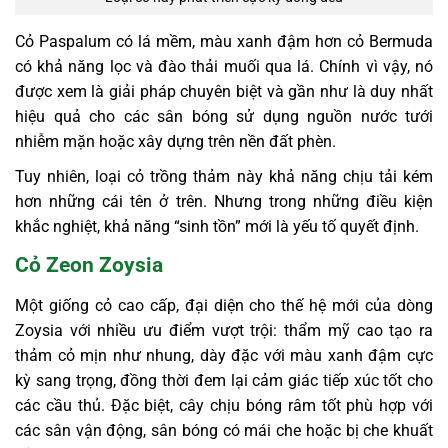
Cỏ Paspalum có lá mềm, màu xanh đậm hơn cỏ Bermuda
có khả năng lọc và đào thải muối qua lá. Chính vì vậy, nó
được xem là giải pháp chuyên biệt và gần như là duy nhất
hiệu quả cho các sân bóng sử dụng nguồn nước tưới
nhiễm mặn hoặc xây dựng trên nền đất phèn.
Tuy nhiên, loại cỏ trồng thảm này khả năng chịu tải kém
hơn những cái tên ở trên. Nhưng trong những điều kiện
khắc nghiệt, khả năng “sinh tồn” mới là yếu tố quyết định.
Cỏ Zeon Zoysia
Một giống cỏ cao cấp, đại diện cho thế hệ mới của dòng
Zoysia với nhiều ưu điểm vượt trội: thẩm mỹ cao tạo ra
thảm cỏ mịn như nhung, dày đặc với màu xanh đậm cực
kỳ sang trọng, đồng thời đem lại cảm giác tiếp xúc tốt cho
các cầu thủ. Đặc biệt, cây chịu bóng râm tốt phù hợp với
các sân vận động, sân bóng có mái che hoặc bị che khuất