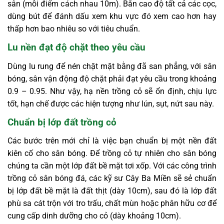
sân (mỗi điểm cách nhau 10m). Bắn cao độ tất cả các cọc,
dùng bút để đánh dấu xem khu vực đó xem cao hơn hay
thấp hơn bao nhiêu so với tiêu chuẩn.
Lu nền đạt độ chặt theo yêu cầu
Dùng lu rung để nén chặt mặt bằng đã san phẳng, với sân
bóng, sân vận động độ chặt phải đạt yêu cầu trong khoảng
0.9 – 0.95. Như vậy, hạ nền trồng cỏ sẽ ổn định, chịu lực
tốt, hạn chế được các hiện tượng như lún, sụt, nứt sau này.
Chuẩn bị lớp đất trồng cỏ
Các bước trên mới chỉ là việc bạn chuẩn bị một nền đất
kiên cố cho sân bóng. Để trồng cỏ tự nhiên cho sân bóng
chúng ta cần một lớp đất bề mặt tơi xốp. Với các công trình
trồng cỏ sân bóng đá, các kỹ sư Cây Ba Miền sẽ sẻ chuẩn
bị lớp đất bề mặt là đất thịt (dày 10cm), sau đó là lớp đất
phù sa cát trộn với tro trấu, chất mùn hoặc phân hữu cơ để
cung cấp dinh dưỡng cho cỏ (dày khoảng 10cm).