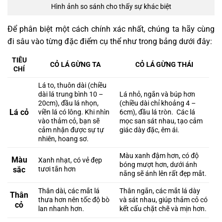
Hình ảnh so sánh cho thấy sự khác biệt
Để phân biệt một cách chính xác nhất, chúng ta hãy cùng
đi sâu vào từng đặc điểm cụ thể như trong bảng dưới đây:
TIÊU
CỎ LÁ GỪNG TA
CỎ LÁ GỪNG THÁI
CHÍ
Lá to, thuôn dài (chiều
dài lá trung bình 10 –
Lá nhỏ, ngắn và búp hơn
20cm), đầu lá nhọn,
(chiều dài chỉ khoảng 4 –
Lá cỏ
viền lá có lông. Khi nhìn
6cm), đầu lá tròn. Các lá
vào thảm cỏ, bạn sẽ
mọc san sát nhau, tạo cảm
cảm nhận được sự tự
giác dày đặc, êm ái.
nhiên, hoang sơ.
Màu xanh đậm hơn, có độ
Màu
Xanh nhạt, có vẻ đẹp
bóng mượt hơn, dưới ánh
sắc
tươi tắn hơn
nắng sẽ ánh lên rất đẹp mắt.
Thân dài, các mắt lá
Thân ngắn, các mắt lá dày
Thân
thưa hơn nên tốc độ bò
và sát nhau, giúp thảm cỏ có
cỏ
lan nhanh hơn.
kết cấu chặt chẽ và mịn hơn.