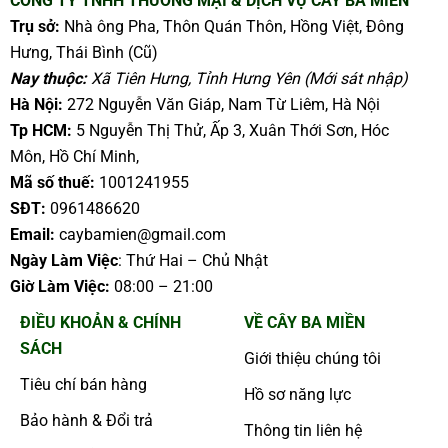
CÔNG TY TNHH THƯƠNG MẠI & DỊCH VỤ CÂY BA MIỀN
Trụ sở:
Nhà ông Pha, Thôn Quán Thôn, Hồng Việt, Đông
Hưng, Thái Bình (Cũ)
Nay thuộc:
Xã Tiên Hưng, Tỉnh Hưng Yên (Mới sát nhập)
Hà Nội:
272 Nguyễn Văn Giáp, Nam Từ Liêm, Hà Nội
Tp HCM:
5 Nguyễn Thị Thử, Ấp 3, Xuân Thới Sơn, Hóc
Môn, Hồ Chí Minh,
Mã số thuế:
1001241955
SĐT:
0961486620
Email:
caybamien@gmail.com
Ngày Làm Việc
: Thứ Hai – Chủ Nhật
Giờ Làm Việc:
08:00 – 21:00
ĐIỀU KHOẢN & CHÍNH
VỀ CÂY BA MIỀN
SÁCH
Giới thiệu chúng tôi
Tiêu chí bán hàng
Hồ sơ năng lực
Bảo hành & Đổi trả
Thông tin liên hệ