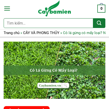
0
Tìm
kiếm:
Trang chủ
»
CÂY VÀ PHONG THỦY
»
Cỏ lá gừng có mấy loại? Nên