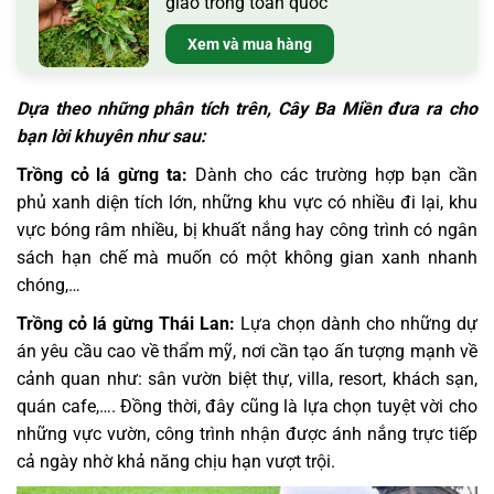
giao trồng toàn quốc
Xem và mua hàng
Dựa theo những phân tích trên, Cây Ba Miền đưa ra cho
bạn lời khuyên như sau:
Trồng cỏ lá gừng ta:
Dành cho các trường hợp bạn cần
phủ xanh diện tích lớn, những khu vực có nhiều đi lại, khu
vực bóng râm nhiều, bị khuất nắng hay công trình có ngân
sách hạn chế mà muốn có một không gian xanh nhanh
chóng,…
Trồng cỏ lá gừng Thái Lan:
Lựa chọn dành cho những dự
án yêu cầu cao về thẩm mỹ, nơi cần tạo ấn tượng mạnh về
cảnh quan như: sân vườn biệt thự, villa, resort, khách sạn,
quán cafe,…. Đồng thời, đây cũng là lựa chọn tuyệt vời cho
những vực vườn, công trình nhận được ánh nắng trực tiếp
cả ngày nhờ khả năng chịu hạn vượt trội.