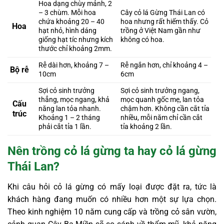
Hoa dạng chùy mảnh, 2
– 3 chùm. Mỗi hoa
Cây cỏ lá Gừng Thái Lan có
chứa khoảng 20 – 40
hoa nhưng rất hiếm thấy. Cỏ
Hoa
hạt nhỏ, hình dáng
trồng ở Việt Nam gần như
giống hạt tíc nhưng kích
không có hoa.
thước chỉ khoảng 2mm.
Rễ dài hơn, khoảng 7 –
Rễ ngắn hơn, chỉ khoảng 4 –
Bộ rễ
10cm
6cm
Sợi cỏ sinh trưởng
Sợi cỏ sinh trưởng ngang,
thẳng, mọc ngang, khả
mọc quanh gốc mẹ, lan tỏa
Cấu
năng lan tỏa nhanh.
chậm hơn. Không cần cắt tỉa
trúc
Khoảng 1 – 2 tháng
nhiều, mỗi năm chỉ cần cắt
phải cắt tỉa 1 lần.
tỉa khoảng 2 lần.
Nên trồng cỏ lá gừng ta hay cỏ lá gừng
Thái Lan?
Khi câu hỏi cỏ lá gừng có mấy loại được đặt ra, tức là
khách hàng đang muốn có nhiều hơn một sự lựa chọn.
Theo kinh nghiệm 10 năm cung cấp và trồng cỏ sân vườn,