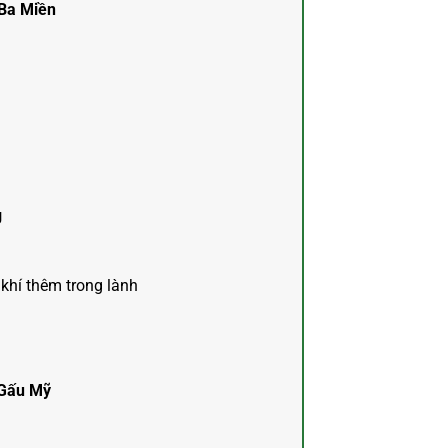
 Ba Miền
g
khí thêm trong lành
 Gấu Mỹ