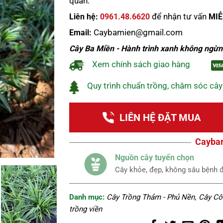
quan:
để nhận tư vấn
Liên hệ:
0961.48.6620
MIỄ
Caybamien@gmail.com
Email:
Cây Ba Miền - Hành trình xanh không ngừn
Xem chính sách giao hàng
Quy trình chuẩn trồng, chăm sóc cây
LIÊN HỆ ĐẶT MUA
Cayba
Nguồn cây tuyển chọn
Cây khỏe, đẹp, không sâu bệnh được 
Danh mục:
Cây Trồng Thảm - Phủ Nền
,
Cây Cô
trồng viền