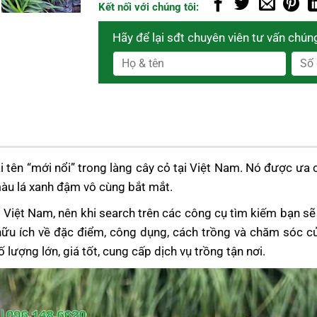
Kết nối với chúng tôi:
Hãy để lại sđt chuyên viên tư vấn chúng
 tên “mới nổi” trong làng cây cỏ tại Việt Nam. Nó được ưa c
màu lá xanh đậm vô cùng bắt mắt.
Việt Nam, nên khi search trên các công cụ tìm kiếm bạn sẽ th
ữu ích về đặc điểm, công dụng, cách trồng và chăm sóc củ
ượng lớn, giá tốt, cung cấp dịch vụ trồng tận nơi.