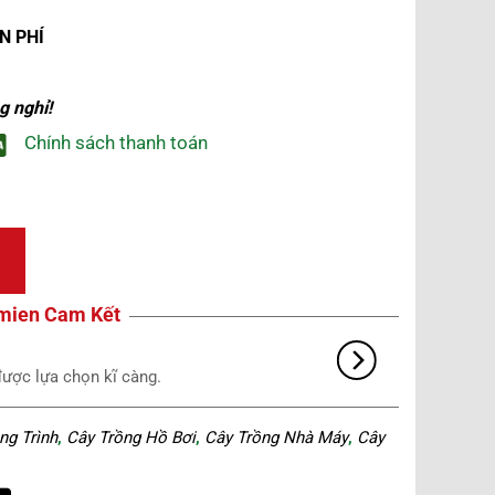
N PHÍ
g nghỉ!
Chính sách thanh toán
mien Cam Kết
Bảo h
lựa chọn kĩ càng.
Chúng 
ng Trình
,
Cây Trồng Hồ Bơi
,
Cây Trồng Nhà Máy
,
Cây