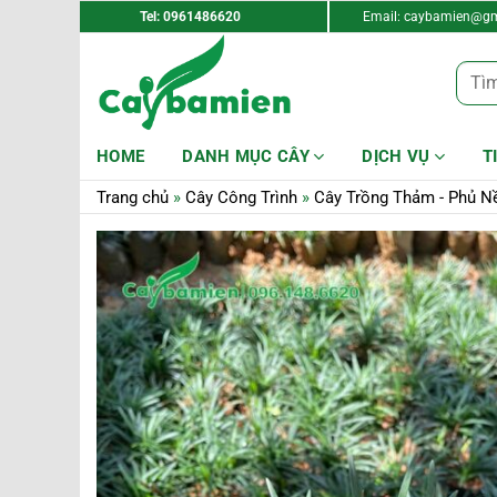
Tel: 0961486620
Email:
caybamien@gm
Tìm
kiếm:
HOME
DANH MỤC CÂY
DỊCH VỤ
T
Trang chủ
»
Cây Công Trình
»
Cây Trồng Thảm - Phủ N