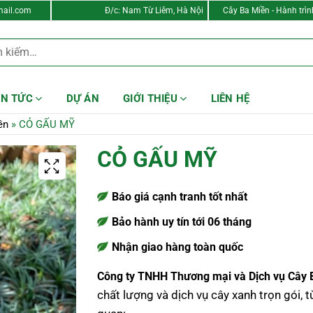
ail.com
Đ/c: Nam Từ Liêm, Hà Nội
Cây Ba Miền - Hành trì
IN TỨC
DỰ ÁN
GIỚI THIỆU
LIÊN HỆ
ền
»
CỎ GẤU MỸ
CỎ GẤU MỸ
Báo giá cạnh tranh tốt nhất
Bảo hành uy tín tới 06 tháng
Nhận giao hàng toàn quốc
Công ty TNHH Thương mại và Dịch vụ Cây
chất lượng và dịch vụ cây xanh trọn gói, t