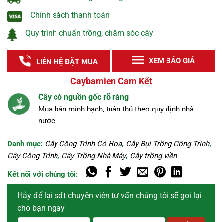
Chính sách thanh toán
Quy trình chuẩn trồng, chăm sóc cây
XEM BÁO GIÁ
LIÊN HỆ ĐẶT MUA
Caybamien Cam Kết
Nguồn cây tuyển chọn
Cây khỏe, đẹp, không sâu bệnh được lựa chọn kĩ
càng.
Danh mục:
Cây Công Trình Có Hoa
,
Cây Bụi Trồng Công Trình
,
Cây Công Trình
,
Cây Trồng Nhà Máy
,
Cây trồng viền
Kết nối với chúng tôi:
Hãy để lại sđt chuyên viên tư vấn chúng tôi sẽ gọi lại
cho bạn ngay