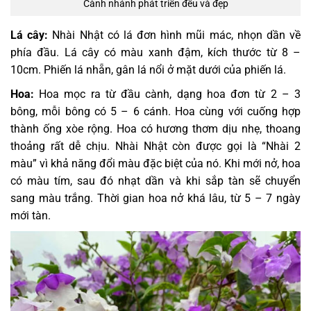
Cành nhánh phát triển đều và đẹp
Lá cây:
Nhài Nhật có lá đơn hình mũi mác, nhọn dần về
phía đầu. Lá cây có màu xanh đậm, kích thước từ 8 –
10cm. Phiến lá nhẵn, gân lá nổi ở mặt dưới của phiến lá.
Hoa:
Hoa mọc ra từ đầu cành, dạng hoa đơn từ 2 – 3
bông, mỗi bông có 5 – 6 cánh. Hoa cùng với cuống hợp
thành ống xòe rộng. Hoa có hương thơm dịu nhẹ, thoang
thoảng rất dễ chịu. Nhài Nhật còn được gọi là “Nhài 2
màu” vì khả năng đổi màu đặc biệt của nó. Khi mới nở, hoa
có màu tím, sau đó nhạt dần và khi sắp tàn sẽ chuyển
sang màu trắng. Thời gian hoa nở khá lâu, từ 5 – 7 ngày
mới tàn.