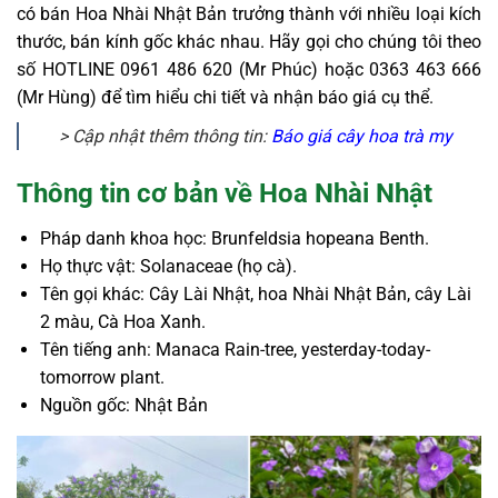
có bán Hoa Nhài Nhật Bản trưởng thành với nhiều loại kích
thước, bán kính gốc khác nhau.
Hãy gọi cho chúng tôi theo
số HOTLINE 0961 486 620 (Mr Phúc) hoặc 0363 463 666
(Mr Hùng)
để tìm hiểu chi tiết và nhận báo giá cụ thể.
> Cập nhật thêm thông tin:
Báo giá cây hoa trà my
Thông tin cơ bản về Hoa Nhài Nhật
Pháp danh khoa học: Brunfeldsia hopeana Benth.
Họ thực vật: Solanaceae (họ cà).
Tên gọi khác: Cây Lài Nhật, hoa Nhài Nhật Bản, cây Lài
2 màu, Cà Hoa Xanh.
Tên tiếng anh: Manaca Rain-tree, yesterday-today-
tomorrow plant.
Nguồn gốc: Nhật Bản