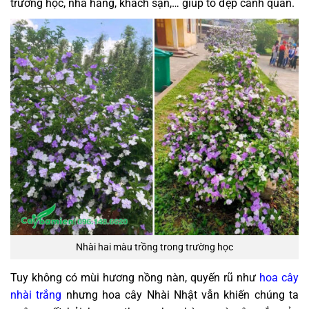
trường học, nhà hàng, khách sạn,… giúp tô đẹp cảnh quan.
Nhài hai màu trồng trong trường học
Tuy không có mùi hương nồng nàn, quyến rũ như
hoa cây
nhài trắng
nhưng hoa cây Nhài Nhật vẫn khiến chúng ta