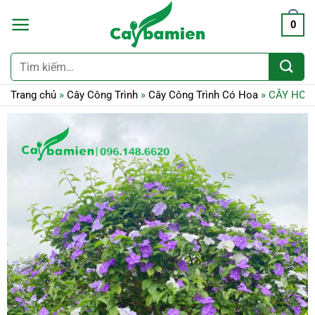
0
Tìm
kiếm:
Trang chủ
»
Cây Công Trình
»
Cây Công Trình Có Hoa
»
CÂY HOA