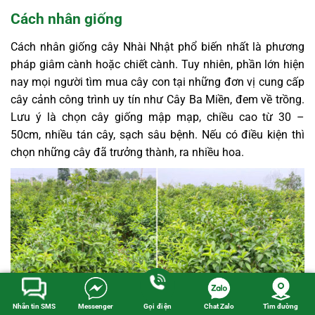
Cách nhân giống
Cách nhân giống cây Nhài Nhật phổ biến nhất là phương
pháp giâm cành hoặc chiết cành.
Tuy nhiên, phần lớn hiện
nay mọi người tìm mua cây con tại những đơn vị cung cấp
cây cảnh công trình uy tín như Cây Ba Miền, đem về trồng.
Lưu ý là chọn cây giống mập mạp, chiều cao từ 30 –
50cm, nhiều tán cây, sạch sâu bệnh. Nếu có điều kiện thì
chọn những cây đã trưởng thành, ra nhiều hoa.
Nhắn tin SMS
Messenger
Gọi điện
Chat Zalo
Tìm đường