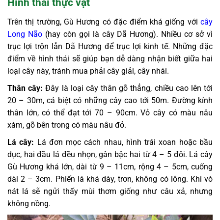
Hình thái thực vật
Trên thị trường, Gù Hương có đặc điểm khá giống với
cây
Long Não
(hay còn gọi là cây Dã Hương). Nhiều cơ sở vì
trục lợi trộn lẫn Dã Hương để trục lợi kinh tế. Những đặc
điểm về hình thái sẽ giúp bạn dễ dàng nhận biết giữa hai
loại cây này, tránh mua phải cây giải, cây nhái.
Thân cây:
Đây là loại cây thân gỗ thẳng, chiều cao lên tới
20 – 30m, cá biệt có những cây cao tới 50m. Đường kính
thân lớn, có thể đạt tới 70 – 90cm. Vỏ cây có màu nâu
xám, gỗ bên trong có màu nâu đỏ.
Lá cây:
Lá đơn mọc cách nhau, hình trái xoan hoặc bầu
dục, hai đầu lá đều nhọn, gân bậc hai từ 4 – 5 đôi. Lá cây
Gù Hương khá lớn, dài từ 9 – 11cm, rộng 4 – 5cm, cuống
dài 2 – 3cm. Phiến lá khá dày, trơn, không có lông. Khi vò
nát lá sẽ ngửi thấy mùi thơm giống như câu xả, nhưng
không nồng.