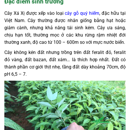
Đặc điểm sinh trưởng
Cây Xá Xị được xếp vào loại
cây gỗ quý hiếm
, đặc hữu tại
Việt Nam. Cây thường được nhân giống bằng hạt hoặc
giâm cành, nhưng khả năng tái sinh kém. Cây ưa sáng,
chịu hạn tốt, thường mọc ở các khu rừng rậm nhiệt đới
thường xanh, độ cao từ 100 – 600m so với mực nước biển.
Cây không kén đất nhưng trồng trên đất feralit đỏ, feralit
đỏ vàng, đất bazan, đất xám… là thích hợp nhất. Đất có
thành phần cơ giới thịt nhẹ, tầng đất dày khoảng 70cm, độ
pH 6,5 – 7.