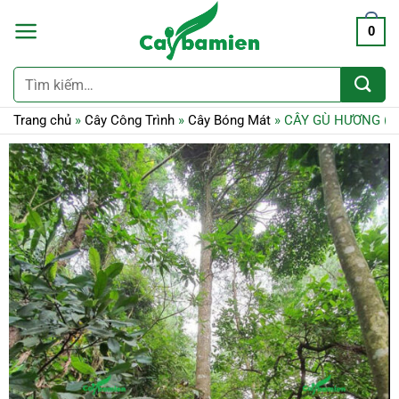
0
Tìm
kiếm:
Trang chủ
»
Cây Công Trình
»
Cây Bóng Mát
»
CÂY GÙ HƯƠNG (Xá