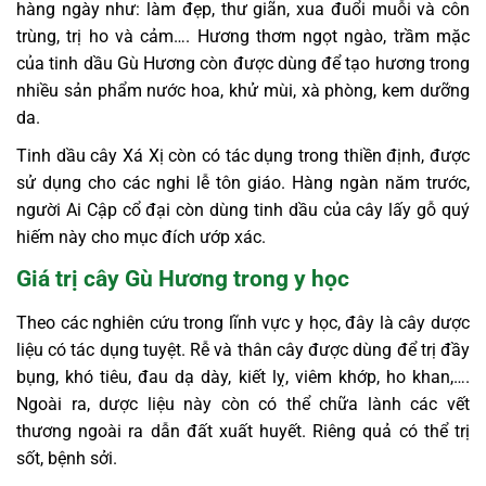
hàng ngày như: làm đẹp, thư giãn, xua đuổi muỗi và côn
trùng, trị ho và cảm…. Hương thơm ngọt ngào, trầm mặc
của tinh dầu Gù Hương còn được dùng để tạo hương trong
nhiều sản phẩm nước hoa, khử mùi, xà phòng, kem dưỡng
da.
Tinh dầu cây Xá Xị còn có tác dụng trong thiền định, được
sử dụng cho các nghi lễ tôn giáo. Hàng ngàn năm trước,
người Ai Cập cổ đại còn dùng tinh dầu của cây lấy gỗ quý
hiếm này cho mục đích ướp xác.
Giá trị cây Gù Hương trong y học
Theo các nghiên cứu trong lĩnh vực y học, đây là cây dược
liệu có tác dụng tuyệt. Rễ và thân cây được dùng để trị đầy
bụng, khó tiêu, đau dạ dày, kiết lỵ, viêm khớp, ho khan,….
Ngoài ra, dược liệu này còn có thể chữa lành các vết
thương ngoài ra dẫn đất xuất huyết. Riêng quả có thể trị
sốt, bệnh sởi.