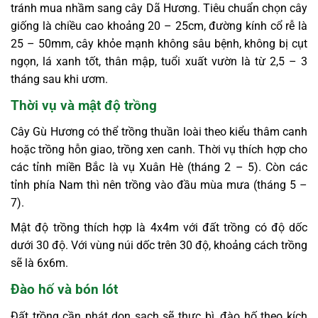
tránh mua nhầm sang cây Dã Hương. Tiêu chuẩn chọn cây
giống là chiều cao khoảng 20 – 25cm, đường kính cổ rễ là
25 – 50mm, cây khỏe mạnh không sâu bệnh, không bị cụt
ngọn, lá xanh tốt, thân mập, tuổi xuất vườn là từ 2,5 – 3
tháng sau khi ươm.
Thời vụ và mật độ trồng
Cây Gù Hương có thể trồng thuần loài theo kiểu thâm canh
hoặc trồng hỗn giao, trồng xen canh. Thời vụ thích hợp cho
các tỉnh miền Bắc là vụ Xuân Hè (tháng 2 – 5). Còn các
tỉnh phía Nam thì nên trồng vào đầu mùa mưa (tháng 5 –
7).
Mật độ trồng thích hợp là 4x4m với đất trồng có độ dốc
dưới 30 độ. Với vùng núi dốc trên 30 độ, khoảng cách trồng
sẽ là 6x6m.
Đào hố và bón lót
Đất trồng cần phát dọn sạch sẽ thực bì, đào hố theo kích