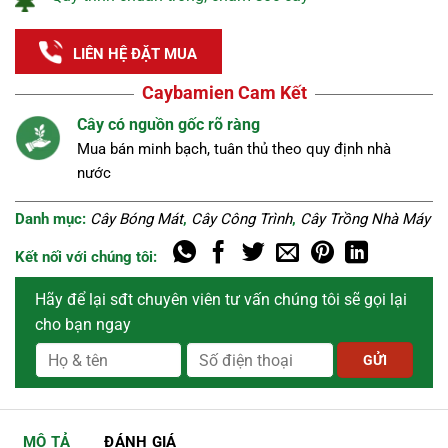
LIÊN HỆ ĐẶT MUA
Caybamien Cam Kết
Nguồn cây tuyển chọn
eo quy định nhà
Cây khỏe, đẹp, không sâu bệnh được lự
càng.
Danh mục:
Cây Bóng Mát
,
Cây Công Trình
,
Cây Trồng Nhà Máy
Kết nối với chúng tôi:
Hãy để lại sđt chuyên viên tư vấn chúng tôi sẽ gọi lại
cho bạn ngay
MÔ TẢ
ĐÁNH GIÁ