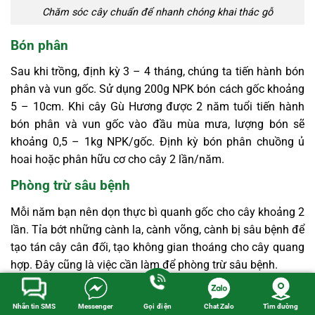
Chăm sóc cây chuẩn để nhanh chóng khai thác gỗ
Bón phân
Sau khi trồng, định kỳ 3 – 4 tháng, chúng ta tiến hành bón
phân và vun gốc. Sử dụng 200g NPK bón cách gốc khoảng
5 – 10cm. Khi cây Gù Hương được 2 năm tuổi tiến hành
bón phân và vun gốc vào đầu mùa mưa, lượng bón sẽ
khoảng 0,5 – 1kg NPK/gốc. Định kỳ bón phân chuồng ủ
hoai hoặc phân hữu cơ cho cây 2 lần/năm.
Phòng trừ sâu bệnh
Mỗi năm bạn nên dọn thực bì quanh gốc cho cây khoảng 2
lần. Tỉa bớt những cành la, cành võng, cành bị sâu bệnh để
tạo tán cây cân đối, tạo không gian thoáng cho cây quang
hợp. Đây cũng là việc cần làm để phòng trừ sâu bệnh.
Cây Xá Xị Gù Hương ít bị sâu bệnh nhưng bạn vẫn phải
kiểm tra thường xuyên. Một số loại sâu bệnh có thể tấn
Nhắn tin SMS
Messenger
Gọi điện
Chat Zalo
Tìm đường