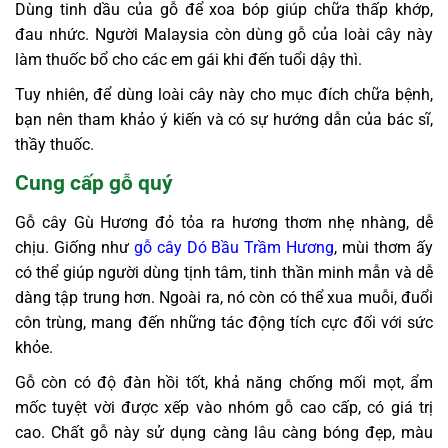
Dùng tinh dầu của gỗ để xoa bóp giúp chữa thấp khớp,
đau nhức. Người Malaysia còn dùng gỗ của loài cây này
làm thuốc bổ cho các em gái khi đến tuổi dậy thì.
Tuy nhiên, để dùng loài cây này cho mục đích chữa bệnh,
bạn nên tham khảo ý kiến và có sự hướng dẫn của bác sĩ,
thầy thuốc.
Cung cấp gỗ quý
Gỗ cây Gù Hương đỏ tỏa ra hương thơm nhẹ nhàng, dễ
chịu. Giống như
gỗ cây Dó Bầu Trầm Hương
, mùi thơm ấy
có thể giúp người dùng tịnh tâm, tinh thần minh mẫn và dễ
dàng tập trung hơn. Ngoài ra, nó còn có thể xua muỗi, đuổi
côn trùng, mang đến những tác động tích cực đối với sức
khỏe.
Gỗ còn có độ đàn hồi tốt, khả năng chống mối mọt, ẩm
mốc tuyệt vời được xếp vào nhóm gỗ cao cấp, có giá trị
cao. Chất gỗ này sử dụng càng lâu càng bóng đẹp, màu