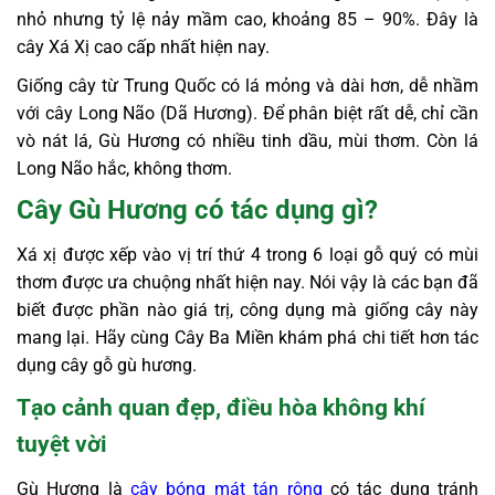
nhỏ nhưng tỷ lệ nảy mầm cao, khoảng 85 – 90%. Đây là
cây Xá Xị cao cấp nhất hiện nay.
Giống cây từ Trung Quốc có lá mỏng và dài hơn, dễ nhầm
với cây Long Não (Dã Hương). Để phân biệt rất dễ, chỉ cần
vò nát lá, Gù Hương có nhiều tinh dầu, mùi thơm. Còn lá
Long Não hắc, không thơm.
Cây Gù Hương có tác dụng gì?
Xá xị được xếp vào vị trí thứ 4 trong 6 loại gỗ quý có mùi
thơm được ưa chuộng nhất hiện nay. Nói vậy là các bạn đã
biết được phần nào giá trị, công dụng mà giống cây này
mang lại. Hãy cùng Cây Ba Miền khám phá chi tiết hơn tác
dụng cây gỗ gù hương.
Tạo cảnh quan đẹp, điều hòa không khí
tuyệt vời
Gù Hương là
cây bóng mát tán rộng
có tác dụng tránh