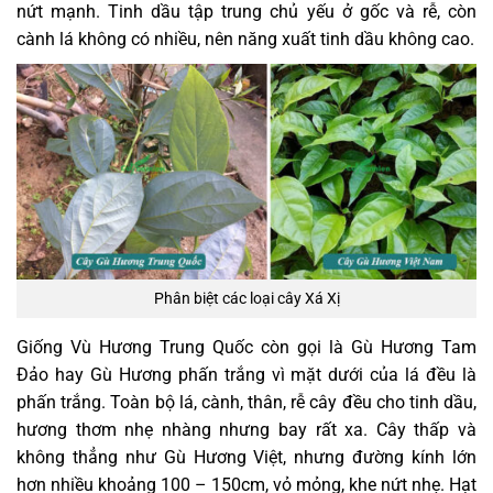
nứt mạnh. Tinh dầu tập trung chủ yếu ở gốc và rễ, còn
cành lá không có nhiều, nên năng xuất tinh dầu không cao.
Phân biệt các loại cây Xá Xị
Giống Vù Hương Trung Quốc còn gọi là Gù Hương Tam
Đảo hay Gù Hương phấn trắng vì mặt dưới của lá đều là
phấn trắng. Toàn bộ lá, cành, thân, rễ cây đều cho tinh dầu,
hương thơm nhẹ nhàng nhưng bay rất xa. Cây thấp và
không thẳng như Gù Hương Việt, nhưng đường kính lớn
hơn nhiều khoảng 100 – 150cm, vỏ mỏng, khe nứt nhẹ. Hạt