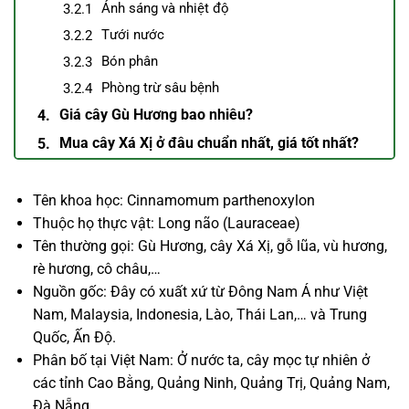
Ánh sáng và nhiệt độ
Tưới nước
Bón phân
Phòng trừ sâu bệnh
Giá cây Gù Hương bao nhiêu?
Mua cây Xá Xị ở đâu chuẩn nhất, giá tốt nhất?
Tên khoa học: Cinnamomum parthenoxylon
Thuộc họ thực vật: Long não (Lauraceae)
Tên thường gọi: Gù Hương, cây Xá Xị, gỗ lũa, vù hương,
rè hương, cô châu,…
Nguồn gốc: Đây có xuất xứ từ Đông Nam Á như Việt
Nam, Malaysia, Indonesia, Lào, Thái Lan,… và Trung
Quốc, Ấn Độ.
Phân bố tại Việt Nam: Ở nước ta, cây mọc tự nhiên ở
các tỉnh Cao Bằng, Quảng Ninh, Quảng Trị, Quảng Nam,
Đà Nẵng,…