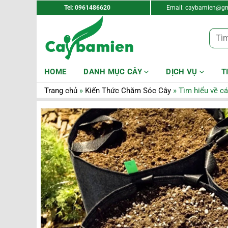
Tel: 0961486620
Email:
caybamien@gm
Tìm
kiếm:
HOME
DANH MỤC CÂY
DỊCH VỤ
T
Trang chủ
»
Kiến Thức Chăm Sóc Cây
»
Tìm hiểu về cá