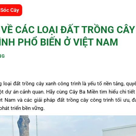
 Sóc Cây
 VỀ CÁC LOẠI ĐẤT TRỒNG CÂ
ÌNH PHỔ BIẾN Ở VIỆT NAM
NG
 loại đất trồng cây xanh công trình là yếu tố nền tảng, qu
t dự án cảnh quan. Hãy cùng Cây Ba Miền tìm hiểu chi tiế
t Nam và các giải pháp đất trồng cây công trình tối ưu,
phát triển bền vững.