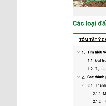
Các loại đấ
TÓM TẮT Ý C
Tìm hiểu về
Đất tr
Tại sa
Các thành 
Thành
M
T