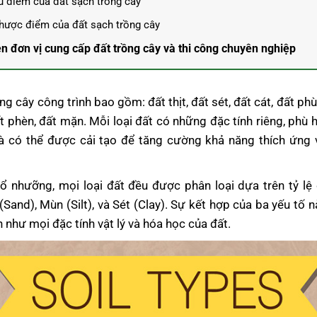
u điểm của đất sạch trồng cây
hược điểm của đất sạch trồng cây
n đơn vị cung cấp đất trồng cây và thi công chuyên nghiệp
ng cây công trình bao gồm: đất thịt, đất sét, đất cát, đất ph
t phèn, đất mặn. Mỗi loại đất có những đặc tính riêng, phù h
à có thể được cải tạo để tăng cường khả năng thích ứng 
ổ nhưỡng, mọi loại đất đều được phân loại dựa trên tỷ lệ
(Sand), Mùn (Silt), và Sét (Clay). Sự kết hợp của ba yếu tố n
 như mọi đặc tính vật lý và hóa học của đất.