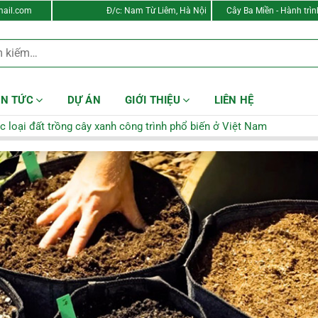
ail.com
Đ/c: Nam Từ Liêm, Hà Nội
Cây Ba Miền - Hành trì
IN TỨC
DỰ ÁN
GIỚI THIỆU
LIÊN HỆ
c loại đất trồng cây xanh công trình phổ biến ở Việt Nam