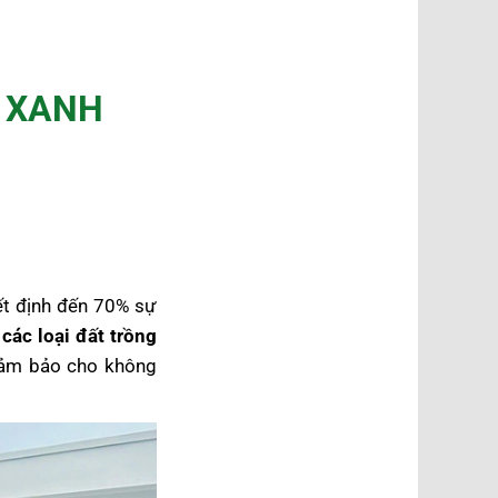
Y XANH
yết định đến 70% sự
t
các loại đất trồng
 đảm bảo cho không