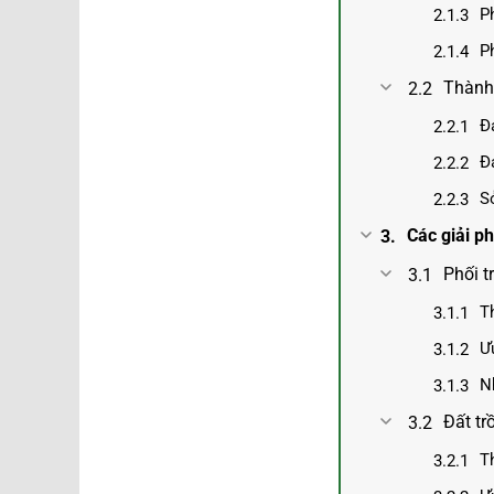
P
P
Thành 
Đá
Đ
S
Các giải ph
Phối t
T
Ư
N
Đất tr
T