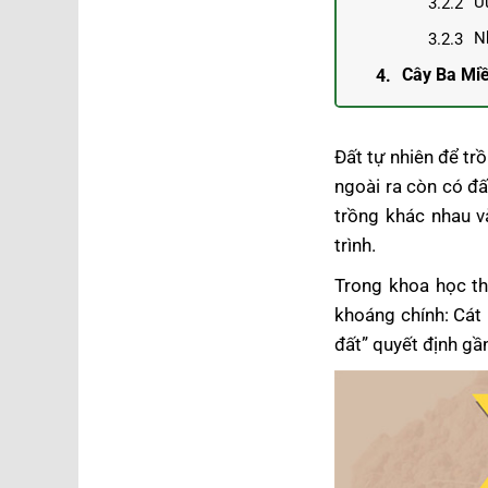
Ư
N
Cây Ba Miề
Đất tự nhiên để trồ
ngoài ra còn có đấ
trồng khác nhau v
trình.
Trong khoa học th
khoáng chính: Cát 
đất” quyết định gần