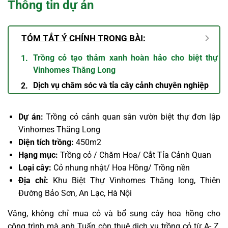
Thông tin dự án
TÓM TẮT Ý CHÍNH TRONG BÀI:
Trồng cỏ tạo thảm xanh hoàn hảo cho biệt thự
Vinhomes Thăng Long
Dịch vụ chăm sóc và tỉa cây cảnh chuyên nghiệp
Dự án:
Trồng cỏ cảnh quan sân vườn biệt thự đơn lập
Vinhomes Thăng Long
Diện tích trồng:
450m2
Hạng mục:
Trồng cỏ / Chăm Hoa/ Cắt Tỉa Cảnh Quan
Loại cây:
Cỏ nhung nhật/ Hoa Hồng/ Trồng nền
Địa chỉ:
Khu Biệt Thự Vinhomes Thăng long, Thiên
Đường Bảo Sơn, An Lạc, Hà Nội
Vâng, không chỉ mua cỏ và bổ sung cây hoa hồng cho
công trình mà anh Tuấn còn thuê dịch vụ trồng cỏ từ A- Z,