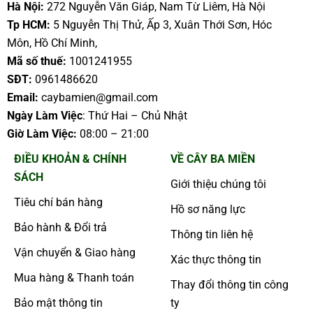
Hà Nội:
272 Nguyễn Văn Giáp, Nam Từ Liêm, Hà Nội
Tp HCM:
5 Nguyễn Thị Thử, Ấp 3, Xuân Thới Sơn, Hóc
Môn, Hồ Chí Minh,
Mã số thuế:
1001241955
SĐT:
0961486620
Email:
caybamien@gmail.com
Ngày Làm Việc
: Thứ Hai – Chủ Nhật
Giờ Làm Việc:
08:00 – 21:00
ĐIỀU KHOẢN & CHÍNH
VỀ CÂY BA MIỀN
SÁCH
Giới thiệu chúng tôi
Tiêu chí bán hàng
Hồ sơ năng lực
Bảo hành & Đổi trả
Thông tin liên hệ
Vận chuyển & Giao hàng
Xác thực thông tin
Mua hàng & Thanh toán
Thay đổi thông tin công
Bảo mật thông tin
ty