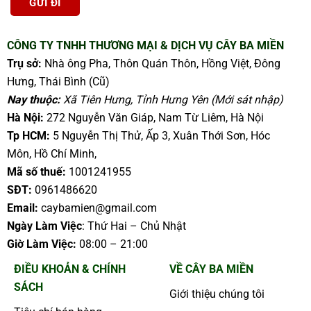
CÔNG TY TNHH THƯƠNG MẠI & DỊCH VỤ CÂY BA MIỀN
Trụ sở:
Nhà ông Pha, Thôn Quán Thôn, Hồng Việt, Đông
Hưng, Thái Bình (Cũ)
Nay thuộc:
Xã Tiên Hưng, Tỉnh Hưng Yên (Mới sát nhập)
Hà Nội:
272 Nguyễn Văn Giáp, Nam Từ Liêm, Hà Nội
Tp HCM:
5 Nguyễn Thị Thử, Ấp 3, Xuân Thới Sơn, Hóc
Môn, Hồ Chí Minh,
Mã số thuế:
1001241955
SĐT:
0961486620
Email:
caybamien@gmail.com
Ngày Làm Việc
: Thứ Hai – Chủ Nhật
Giờ Làm Việc:
08:00 – 21:00
ĐIỀU KHOẢN & CHÍNH
VỀ CÂY BA MIỀN
SÁCH
Giới thiệu chúng tôi