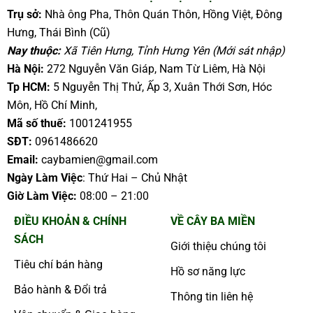
Trụ sở:
Nhà ông Pha, Thôn Quán Thôn, Hồng Việt, Đông
Hưng, Thái Bình (Cũ)
Nay thuộc:
Xã Tiên Hưng, Tỉnh Hưng Yên (Mới sát nhập)
Hà Nội:
272 Nguyễn Văn Giáp, Nam Từ Liêm, Hà Nội
Tp HCM:
5 Nguyễn Thị Thử, Ấp 3, Xuân Thới Sơn, Hóc
Môn, Hồ Chí Minh,
Mã số thuế:
1001241955
SĐT:
0961486620
Email:
caybamien@gmail.com
Ngày Làm Việc
: Thứ Hai – Chủ Nhật
Giờ Làm Việc:
08:00 – 21:00
ĐIỀU KHOẢN & CHÍNH
VỀ CÂY BA MIỀN
SÁCH
Giới thiệu chúng tôi
Tiêu chí bán hàng
Hồ sơ năng lực
Bảo hành & Đổi trả
Thông tin liên hệ