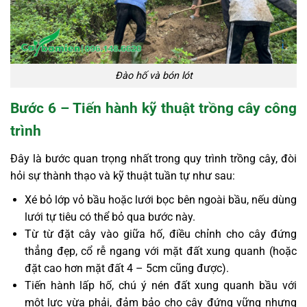
Đào hố và bón lót
Bước 6 – Tiến hành kỹ thuật trồng cây công
trình
Đây là bước quan trọng nhất trong quy trình trồng cây, đòi
hỏi sự thành thạo và kỹ thuật tuần tự như sau:
Xé bỏ lớp vỏ bầu hoặc lưới bọc bên ngoài bầu, nếu dùng
lưới tự tiêu có thể bỏ qua bước này.
Từ từ đặt cây vào giữa hố, điều chỉnh cho cây đứng
thẳng đẹp, cổ rễ ngang với mặt đất xung quanh (hoặc
đặt cao hơn mặt đất 4 – 5cm cũng được).
Tiến hành lấp hố, chú ý nén đất xung quanh bầu với
một lực vừa phải, đảm bảo cho cây đứng vững nhưng