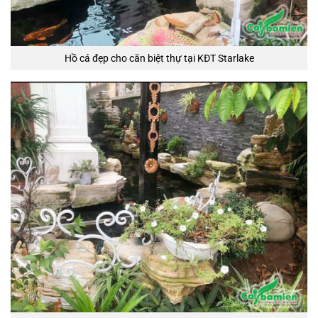
Hồ cá đẹp cho căn biệt thự tại KĐT Starlake