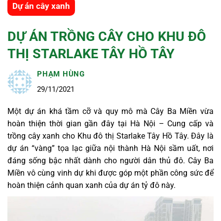
Dự án cây xanh
DỰ ÁN TRỒNG CÂY CHO KHU ĐÔ
THỊ STARLAKE TÂY HỒ TÂY
PHẠM HÙNG
29/11/2021
Một dự án khá tầm cỡ và quy mô mà Cây Ba Miền vừa
hoàn thiện thời gian gần đây tại Hà Nội – Cung cấp và
trồng cây xanh cho Khu đô thị Starlake Tây Hồ Tây. Đây là
dự án “vàng” tọa lạc giữa nội thành Hà Nội sầm uất, nơi
đáng sống bậc nhất dành cho người dân thủ đô. Cây Ba
Miền vô cùng vinh dự khi được góp một phần công sức để
hoàn thiện cảnh quan xanh của dự án tỷ đô này.