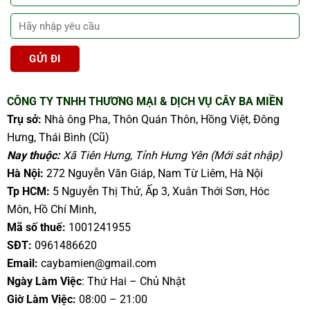
CÔNG TY TNHH THƯƠNG MẠI & DỊCH VỤ CÂY BA MIỀN
Trụ sở:
Nhà ông Pha, Thôn Quán Thôn, Hồng Việt, Đông
Hưng, Thái Bình (Cũ)
Nay thuộc:
Xã Tiên Hưng, Tỉnh Hưng Yên (Mới sát nhập)
Hà Nội:
272 Nguyễn Văn Giáp, Nam Từ Liêm, Hà Nội
Tp HCM:
5 Nguyễn Thị Thử, Ấp 3, Xuân Thới Sơn, Hóc
Môn, Hồ Chí Minh,
Mã số thuế:
1001241955
SĐT:
0961486620
Email:
caybamien@gmail.com
Ngày Làm Việc
: Thứ Hai – Chủ Nhật
Giờ Làm Việc:
08:00 – 21:00