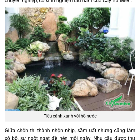
chuyên nghiệp, có kinh nghiệm lâu năm của Cây Ba Miền.
Tiểu cảnh xanh với hồ nước
Giữa chốn thị thành nhộn nhịp, sầm uất nhưng cũng lắm
xô bồ, sự ngột ngạt đè nén mỗi ngày. Nhu cầu được thư