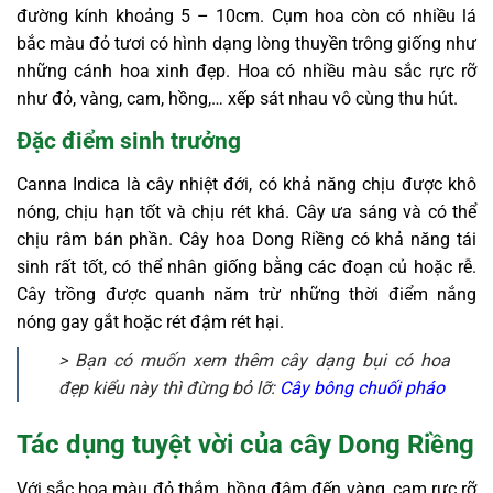
đường kính khoảng 5 – 10cm. Cụm hoa còn có nhiều lá
bắc màu đỏ tươi có hình dạng lòng thuyền trông giống như
những cánh hoa xinh đẹp. Hoa có nhiều màu sắc rực rỡ
như đỏ, vàng, cam, hồng,… xếp sát nhau vô cùng thu hút.
Đặc điểm sinh trưởng
Canna Indica là cây nhiệt đới, có khả năng chịu được khô
nóng, chịu hạn tốt và chịu rét khá. Cây ưa sáng và có thể
chịu râm bán phần. Cây hoa Dong Riềng có khả năng tái
sinh rất tốt, có thể nhân giống bằng các đoạn củ hoặc rễ.
Cây trồng được quanh năm trừ những thời điểm nắng
nóng gay gắt hoặc rét đậm rét hại.
> Bạn có muốn xem thêm cây dạng bụi có hoa
đẹp kiểu này thì đừng bỏ lỡ:
Cây bông chuối pháo
Tác dụng tuyệt vời của cây Dong Riềng
Với sắc hoa màu đỏ thắm, hồng đậm đến vàng, cam rực rỡ