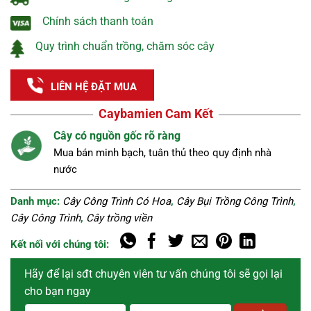
Chính sách thanh toán
Quy trình chuẩn trồng, chăm sóc cây
LIÊN HỆ ĐẶT MUA
Caybamien Cam Kết
Nguồn cây tuyển chọn
Cây khỏe, đẹp, không sâu bệnh được lựa chọn kĩ
càng.
Danh mục:
Cây Công Trình Có Hoa
,
Cây Bụi Trồng Công Trình
,
Cây Công Trình
,
Cây trồng viền
Kết nối với chúng tôi:
Hãy để lại sđt chuyên viên tư vấn chúng tôi sẽ gọi lại
cho bạn ngay