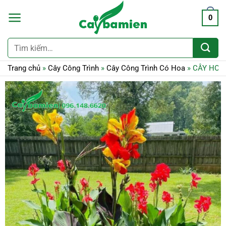
0
Tìm
kiếm:
Trang chủ
»
Cây Công Trình
»
Cây Công Trình Có Hoa
»
CÂY HOA