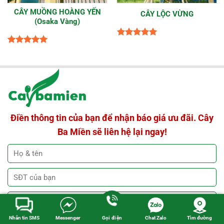
CÂY MUỒNG HOÀNG YẾN
CÂY LỘC VỪNG
(Osaka Vàng)
Được xếp
Được xếp
hạng
5
5
hạng
5
5
sao
sao
Điền thông tin của bạn để nhận báo giá ưu đãi. Cây
Ba Miền sẽ liên hệ lại ngay!
Nhắn tin SMS
Messenger
Gọi điện
Chat Zalo
Tìm đường