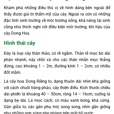
Khám phá những điều thú vị về hình dáng bên ngoài để
thấy được giá trị thẩm mỹ của cây. Ngoài ra còn có những
đặc tính sinh trưởng về môi trường sống, khả năng tái sinh
cũng như thích nghi với điều kiện môi trường, khí hậu của
cây Dong Hoa.
Hình thái cây
Đây là loại cây thân thảo, có rễ ngầm. Thân rễ mọc bò dài
phân nhánh, nảy chồi và cho các thân nhẵn mọc thẳng
đứng, cao khoảng 1 – 2m, đường kính 1 – 2cm, có nhiều
đốt mầm.
Lá cây hoa Dong Riềng to, dạng thuôn dài nhìn khá giống
với cách chuối tràng pháo, cây thiên điểu. Kích thước chiều
dài phiến lá khoảng 40 – 50cm, rộng 14 – 16cm, cuống lá
dạng bẹ dài. Lá mọc cách, có màu xanh bóng, khá cứng.
Gân giữa to, các gân phụ mờ, song song, nhìn gần giống
như những gợn sóng nhẹ nhàng trên mặt hồ nước.