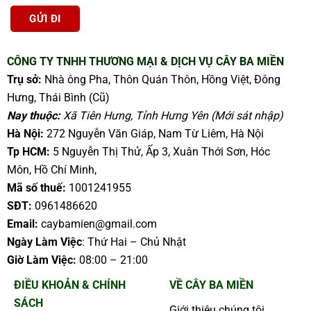
CÔNG TY TNHH THƯƠNG MẠI & DỊCH VỤ CÂY BA MIỀN
Trụ sở:
Nhà ông Pha, Thôn Quán Thôn, Hồng Việt, Đông
Hưng, Thái Bình (Cũ)
Nay thuộc:
Xã Tiên Hưng, Tỉnh Hưng Yên (Mới sát nhập)
Hà Nội:
272 Nguyễn Văn Giáp, Nam Từ Liêm, Hà Nội
Tp HCM:
5 Nguyễn Thị Thử, Ấp 3, Xuân Thới Sơn, Hóc
Môn, Hồ Chí Minh,
Mã số thuế:
1001241955
SĐT:
0961486620
Email:
caybamien@gmail.com
Ngày Làm Việc
: Thứ Hai – Chủ Nhật
Giờ Làm Việc:
08:00 – 21:00
ĐIỀU KHOẢN & CHÍNH
VỀ CÂY BA MIỀN
SÁCH
Giới thiệu chúng tôi