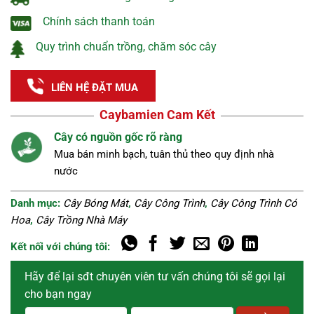
Chính sách thanh toán
Quy trình chuẩn trồng, chăm sóc cây
LIÊN HỆ ĐẶT MUA
Caybamien Cam Kết
Nguồn cây tuyển chọn
Cây khỏe, đẹp, không sâu bệnh được lựa chọn kĩ
càng.
Danh mục:
Cây Bóng Mát
,
Cây Công Trình
,
Cây Công Trình Có
Hoa
,
Cây Trồng Nhà Máy
Kết nối với chúng tôi:
Hãy để lại sđt chuyên viên tư vấn chúng tôi sẽ gọi lại
cho bạn ngay