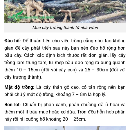
Mua cây trưởng thành từ nhà vườn
Đào hố:
Để thuận tiện cho việc trồng cũng như tạo không
gian để cây phát triển sau này bạn nên đào hố rộng hơn
bầu cây. Cách xác định kích thước rất đơn giản, lấy cây
trồng làm trung tâm, từ mép bầu đào rộng ra xung quanh
thêm 10 – 15cm (đối với cây con) và 25 – 30cm (đối với
cây trưởng thành).
Mật độ trồng:
Là cây thân gỗ cao, có tán rộng nên bạn
phải chú ý mật độ trồng, khoảng 7 – 8m là hợp lý.
Bón lót:
Chuẩn bị phân xanh, phân chuồng đã ủ hoai và
thêm một ít trấu mục hoặc xơ dừa. Trộn đều hỗn hợp phân
này rồi rải xuống hố khoảng 20 – 25cm.