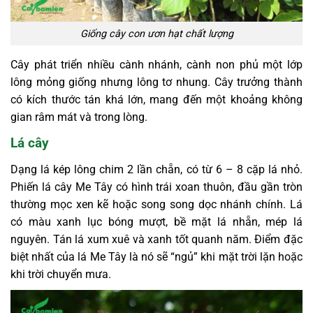
Giống cây con ươn hạt chất lượng
Cây phát triển nhiều cành nhánh, cành non phủ một lớp
lông mỏng giống nhưng lông tơ nhung. Cây trưởng thành
có kích thước tán khá lớn, mang đến một khoảng không
gian râm mát và trong lòng.
Lá cây
Dạng lá kép lông chim 2 lần chẵn, có từ 6 – 8 cặp lá nhỏ.
Phiến lá cây Me Tây có hình trái xoan thuôn, đầu gần tròn
thường mọc xen kẽ hoặc song song dọc nhánh chính. Lá
có màu xanh lục bóng mượt, bề mặt lá nhẵn, mép lá
nguyên.
Tán lá xum xuê và xanh tốt quanh năm. Điểm đặc
biệt nhất của lá Me Tây là nó sẽ “ngủ” khi mặt trời lặn hoặc
khi trời chuyển mưa.