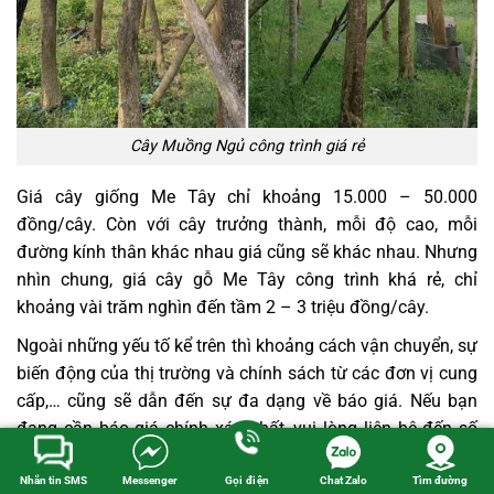
Cây Muồng Ngủ công trình giá rẻ
Giá cây giống Me Tây
chỉ khoảng 15.000 – 50.000
đồng/cây. Còn với cây trưởng thành, mỗi độ cao, mỗi
đường kính thân khác nhau giá cũng sẽ khác nhau. Nhưng
nhìn chung, giá cây gỗ Me Tây công trình khá rẻ, chỉ
khoảng vài trăm nghìn đến tầm 2 – 3 triệu đồng/cây.
Ngoài những yếu tố kể trên thì khoảng cách vận chuyển,
sự
biến động của thị trường và chính sách từ các đơn vị cung
cấp,… cũng sẽ dẫn đến sự đa dạng về báo giá. Nếu bạn
đang cần báo giá chính xác nhất, vui lòng liên hệ đến số
HOTLINE 0961 486 620.
Nhắn tin SMS
Messenger
Gọi điện
Chat Zalo
Tìm đường