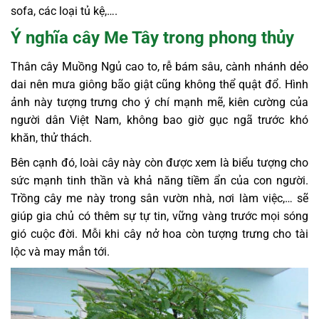
sofa, các loại tủ kệ,….
Ý nghĩa cây Me Tây trong phong thủy
Thân cây Muồng Ngủ cao to, rễ bám sâu, cành nhánh dẻo
dai nên mưa giông bão giật cũng không thể quật đổ. Hình
ảnh này tượng trưng cho ý chí mạnh mẽ, kiên cường của
người dân Việt Nam, không bao giờ gục ngã trước khó
khăn, thử thách.
Bên cạnh đó, loài cây này còn được xem là biểu tượng cho
sức mạnh tinh thần và khả năng tiềm ẩn của con người.
Trồng cây me này trong sân vườn nhà, nơi làm việc,… sẽ
giúp gia chủ có thêm sự tự tin, vững vàng trước mọi sóng
gió cuộc đời. Mỗi khi cây nở hoa còn tượng trưng cho tài
lộc và may mắn tới.