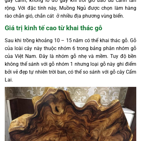
gãy cành, không lo đổ gãy khi trời gió bão dù cành tán
rộng. Với đặc tính này, Muồng Ngủ được chọn làm hàng
rào chắn gió, chắn cát ở nhiều địa phương vùng biển.
Giá trị kinh tế cao từ khai thác gỗ
Sau khi trồng khoảng 10 – 15 năm có thể khai thác gỗ. Gỗ
của loài cây này thuộc nhóm 6 trong bảng phân nhóm gỗ
của Việt Nam. Đây là nhóm gỗ nhẹ và mềm. Tuy độ bền
không thể sánh với gỗ nhóm 1 nhưng loại gỗ này ghi điểm
bởi vẻ đẹp tự nhiên trời ban, có thể so sánh với gỗ cây Cẩm
Lai.