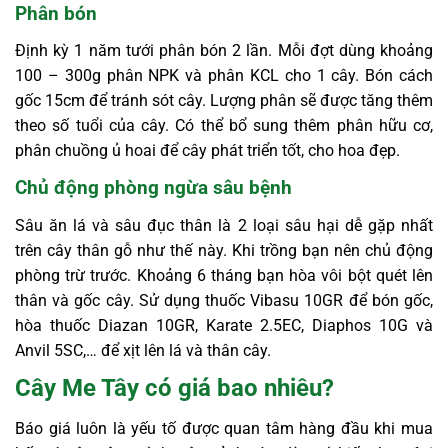
Phân bón
Định kỳ 1 năm tưới phân bón 2 lần. Mỗi đợt dùng khoảng
100 – 300g phân NPK và phân KCL cho 1 cây. Bón cách
gốc 15cm để tránh sót cây. Lượng phân sẽ được tăng thêm
theo số tuổi của cây. Có thể bổ sung thêm phân hữu cơ,
phân chuồng ủ hoai để cây phát triển tốt, cho hoa đẹp.
Chủ động phòng ngừa sâu bệnh
Sâu ăn lá và sâu đục thân là 2 loại sâu hại dễ gặp nhất
trên cây thân gỗ như thế này. Khi trồng bạn nên chủ động
phòng trừ trước. Khoảng 6 tháng bạn hòa vôi bột quét lên
thân và gốc cây. Sử dụng thuốc Vibasu 10GR để bón gốc,
hòa thuốc Diazan 10GR, Karate 2.5EC, Diaphos 10G và
Anvil 5SC,… để xịt lên lá và thân cây.
Cây Me Tây có giá bao nhiêu?
Báo giá luôn là yếu tố được quan tâm hàng đầu khi mua