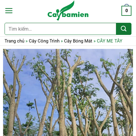
0
Tìm
kiếm:
Trang chủ
»
Cây Công Trình
»
Cây Bóng Mát
»
CÂY ME TÂY