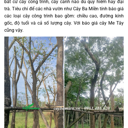
bất cứ cây công trình, cây cảnh nào dù quý hiếm hay đại
trà. Tiêu chí để các nhà vườn như Cây Ba Miền tính báo giá
các loại cây công trình bao gồm: chiều cao, đường kính
gốc, độ tuổi và cả số lượng cây. Với báo giá cây Me Tây
cũng vậy.